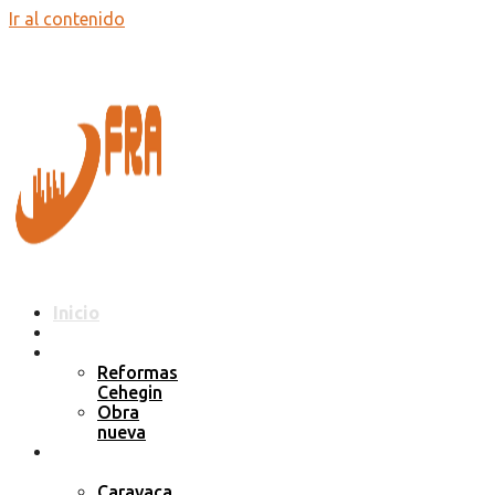
Ir al contenido
Inicio
Empresa
Servicios
Reformas
Cehegin
Obra
nueva
¿Dónde
trabajamos?
Caravaca