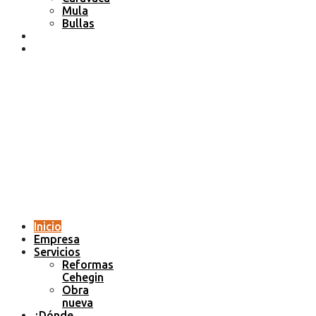
Mula
Bullas
Proyectos
Contacto
Inicio
Empresa
Servicios
Reformas
Cehegin
Obra
nueva
¿Dónde